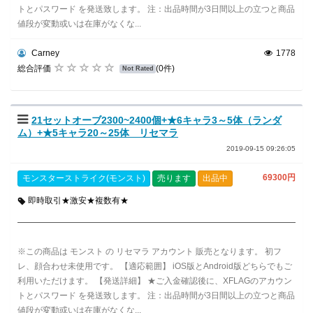
トとパスワード を発送致します。 注：出品時間が3日間以上の立つと商品
値段が変動或いは在庫がなくな...
Carney
1778
総合評価
(0件)
Not Rated
21セットオーブ2300~2400個+★6キャラ3～5体（ランダ
ム）+★5キャラ20～25体 リセマラ
2019-09-15 09:26:05
69300円
モンスターストライク(モンスト)
売ります
出品中
即時取引★激安★複数有★
※この商品は モンスト の リセマラ アカウント 販売となります。 初フ
レ、顔合わせ未使用です。 【適応範囲】 iOS版とAndroid版どちらでもご
利用いただけます。 【発送詳細】 ★ご入金確認後に、XFLAGのアカウン
トとパスワード を発送致します。 注：出品時間が3日間以上の立つと商品
値段が変動或いは在庫がなくな...