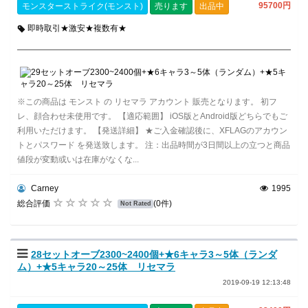
95700円
モンスターストライク(モンスト)
売ります
出品中
即時取引★激安★複数有★
※この商品は モンスト の リセマラ アカウント 販売となります。 初フ
レ、顔合わせ未使用です。 【適応範囲】 iOS版とAndroid版どちらでもご
利用いただけます。 【発送詳細】 ★ご入金確認後に、XFLAGのアカウン
トとパスワード を発送致します。 注：出品時間が3日間以上の立つと商品
値段が変動或いは在庫がなくな...
Carney
1995
総合評価
(0件)
Not Rated
28セットオーブ2300~2400個+★6キャラ3～5体（ランダ
ム）+★5キャラ20～25体 リセマラ
2019-09-19 12:13:48