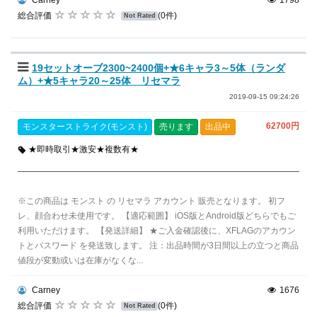
Carney
1798
総合評価
(0件)
Not Rated
19セットオーブ2300~2400個+★6キャラ3～5体（ランダ
ム）+★5キャラ20～25体 リセマラ
2019-09-15 09:24:26
62700円
モンスターストライク(モンスト)
売ります
出品中
★即時取引★激安★複数有★
※この商品は モンスト の リセマラ アカウント 販売となります。 初フ
レ、顔合わせ未使用です。 【適応範囲】 iOS版とAndroid版どちらでもご
利用いただけます。 【発送詳細】 ★ご入金確認後に、XFLAGのアカウン
トとパスワード を発送致します。 注：出品時間が3日間以上の立つと商品
値段が変動或いは在庫がなくな...
Carney
1676
総合評価
(0件)
Not Rated