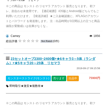
※この商品は モンスト の リセマラ アカウント 販売となります。 初フ
レ、顔合わせ未使用です。 【適応範囲】 iOS版とAndroid版どちらでもご
利用いただけます。 【発送詳細】 ★ご入金確認後に、XFLAGのアカウン
トとパスワード を発送致します。 注：出品時間が3日間以上の立つと商品
値段が変動或いは在庫がなくな...
Carney
1856
総合評価
(0件)
Not Rated
23セットオーブ2300~2400個+★6キャラ3～5体（ランダ
ム）+★5キャラ20～25体 リセマラ
2019-09-17 09:15:58
75900円
モンスターストライク(モンスト)
売ります
出品中
即時取引★激安★複数有★
※この商品は モンスト の リセマラ アカウント 販売となります。 初フ