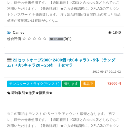
レ、顔合わせ未使用です。 【適応範囲】 iOS版とAndroid版どちらでもご
利用いただけます。 【発送詳細】 ★ご入金確認後に、XFLAGのアカウン
トとパスワード を発送致します。 注：出品時間が3日間以上の立つと商品
値段が変動或いは在庫がなくな...
Carney
1840
総合評価
(0件)
Not Rated
22セットオーブ2300~2400個+★6キャラ3～5体（ランダ
ム）+★5キャラ20～25体 リセマラ
2019-09-17 09:15:02
72600円
モンスターストライク(モンスト)
売ります
出品中
即時取引★激安★複数有★
※この商品は モンスト の リセマラ アカウント 販売となります。 初フ
レ、顔合わせ未使用です。 【適応範囲】 iOS版とAndroid版どちらでもご
利用いただけます。 【発送詳細】 ★ご入金確認後に、XFLAGのアカウン