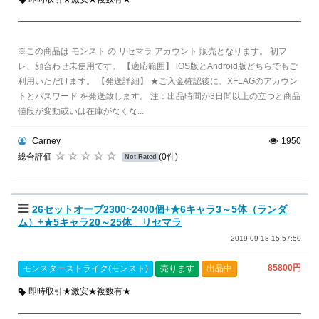
※この商品は モンスト の リセマラ アカウント 販売となります。 初フ
レ、顔合わせ未使用です。 【適応範囲】 iOS版とAndroid版どちらでもご
利用いただけます。 【発送詳細】 ★ご入金確認後に、XFLAGのアカウン
トとパスワード を発送致します。 注：出品時間が3日間以上の立つと商品
値段が変動或いは在庫がなくな...
Carney
1950
総合評価
(0件)
Not Rated
26セットオーブ2300~2400個+★6キャラ3～5体（ランダ
ム）+★5キャラ20～25体 リセマラ
2019-09-18 15:57:50
85800円
モンスターストライク(モンスト)
売ります
出品中
即時取引★激安★複数有★