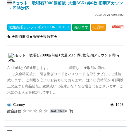
5セット 歌唱石7000個前後+大量SSR+券6枚 初期アカウン
ト 即時対応
2019-09-21 09:43:03
6500円
戦姫絶唱シンフォギアXD UNLIMITED
売ります
出品中
★即時取引★激安★複数有★
AndroidとIOS通用します。 即渡し！ ★取引の流れ
ご入金確認後に、引き継ぎコードとパスワード を取引ナビにてご連絡
致します。 ご利用を心よりお待ちしております。 注：出品時間が3日間以
上の立つと商品値段が変動或いは在庫がなくなる場合はもございます、ご
承知の上入金を検討して申し...
Carney
1693
総合評価
(0件)
Not Rated