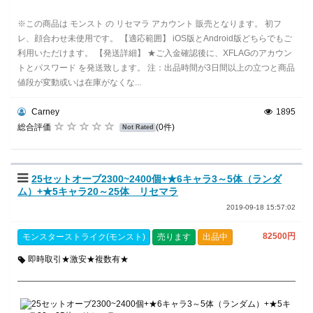
※この商品は モンスト の リセマラ アカウント 販売となります。 初フ
レ、顔合わせ未使用です。 【適応範囲】 iOS版とAndroid版どちらでもご
利用いただけます。 【発送詳細】 ★ご入金確認後に、XFLAGのアカウン
トとパスワード を発送致します。 注：出品時間が3日間以上の立つと商品
値段が変動或いは在庫がなくな...
Carney
1895
総合評価
(0件)
Not Rated
25セットオーブ2300~2400個+★6キャラ3～5体（ランダ
ム）+★5キャラ20～25体 リセマラ
2019-09-18 15:57:02
82500円
モンスターストライク(モンスト)
売ります
出品中
即時取引★激安★複数有★