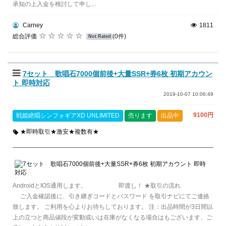
承知の上入金を検討して申し...
Carney
1811
総合評価
(0件)
Not Rated
7セット 歌唱石7000個前後+大量SSR+券6枚 初期アカウン
ト 即時対応
2019-10-07 10:06:49
9100円
戦姫絶唱シンフォギアXD UNLIMITED
売ります
出品中
★即時取引★激安★複数有★
AndroidとIOS通用します。 即渡し！ ★取引の流れ
ご入金確認後に、引き継ぎコードとパスワード を取引ナビにてご連絡
致します。 ご利用を心よりお待ちしております。 注：出品時間が3日間以
上の立つと商品値段が変動或いは在庫がなくなる場合はもございます、ご