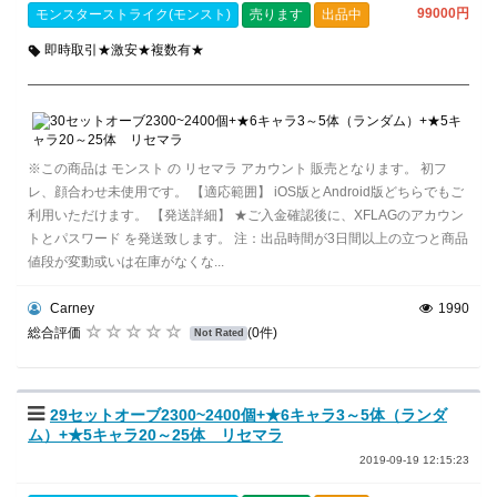
99000円
モンスターストライク(モンスト)
売ります
出品中
即時取引★激安★複数有★
※この商品は モンスト の リセマラ アカウント 販売となります。 初フ
レ、顔合わせ未使用です。 【適応範囲】 iOS版とAndroid版どちらでもご
利用いただけます。 【発送詳細】 ★ご入金確認後に、XFLAGのアカウン
トとパスワード を発送致します。 注：出品時間が3日間以上の立つと商品
値段が変動或いは在庫がなくな...
Carney
1990
総合評価
(0件)
Not Rated
29セットオーブ2300~2400個+★6キャラ3～5体（ランダ
ム）+★5キャラ20～25体 リセマラ
2019-09-19 12:15:23