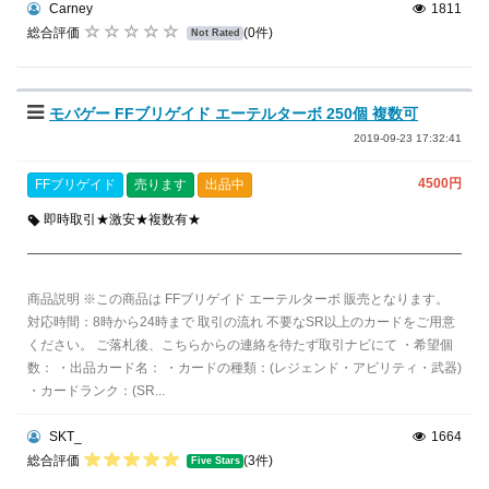
Carney
1811
総合評価
(0件)
Not Rated
モバゲー FFブリゲイド エーテルターボ 250個 複数可
2019-09-23 17:32:41
4500円
FFブリゲイド
売ります
出品中
即時取引★激安★複数有★
商品説明 ※この商品は FFブリゲイド エーテルターボ 販売となります。
対応時間：8時から24時まで 取引の流れ 不要なSR以上のカードをご用意
ください。 ご落札後、こちらからの連絡を待たず取引ナビにて ・希望個
数： ・出品カード名： ・カードの種類：(レジェンド・アビリティ・武器)
・カードランク：(SR...
SKT_
1664
総合評価
(3件)
Five Stars