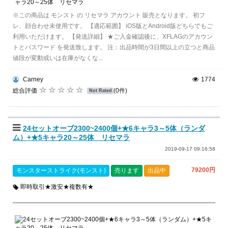
※この商品は モンスト の リセマラ アカウント 販売となります。 初フ
レ、顔合わせ未使用です。 【適応範囲】 iOS版とAndroid版どちらでもご
利用いただけます。 【発送詳細】 ★ご入金確認後に、XFLAGのアカウン
トとパスワード を発送致します。 注：出品時間が3日間以上の立つと商品
値段が変動或いは在庫がなくな...
Carney
1774
総合評価
(0件)
Not Rated
24セットオーブ2300~2400個+★6キャラ3～5体（ランダ
ム）+★5キャラ20～25体 リセマラ
2019-09-17 09:16:58
79200円
モンスターストライク(モンスト)
売ります
出品中
即時取引★激安★複数有★