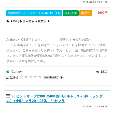
2019-09-21 09:41:36
3900円
戦姫絶唱シンフォギアXD UNLIMITED
売ります
出品中
★即時取引★激安★複数有★
AndroidとIOS通用します。 即渡し！ ★取引の流れ
ご入金確認後に、引き継ぎコードとパスワード を取引ナビにてご連絡
致します。 ご利用を心よりお待ちしております。 注：出品時間が3日間以
上の立つと商品値段が変動或いは在庫がなくなる場合はもございます、ご
承知の上入金を検討して申し...
Carney
1811
総合評価
(0件)
Not Rated
30セットオーブ2300~2400個+★6キャラ3～5体（ランダ
ム）+★5キャラ20～25体 リセマラ
2019-09-19 12:16:18