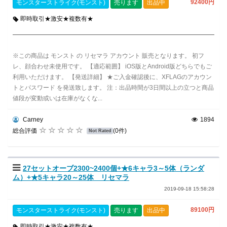
92400円
モンスターストライク(モンスト)
売ります
出品中
即時取引★激安★複数有★
※この商品は モンスト の リセマラ アカウント 販売となります。 初フ
レ、顔合わせ未使用です。 【適応範囲】 iOS版とAndroid版どちらでもご
利用いただけます。 【発送詳細】 ★ご入金確認後に、XFLAGのアカウン
トとパスワード を発送致します。 注：出品時間が3日間以上の立つと商品
値段が変動或いは在庫がなくな...
Carney
1894
総合評価
(0件)
Not Rated
27セットオーブ2300~2400個+★6キャラ3～5体（ランダ
ム）+★5キャラ20～25体 リセマラ
2019-09-18 15:58:28
89100円
モンスターストライク(モンスト)
売ります
出品中
即時取引★激安★複数有★