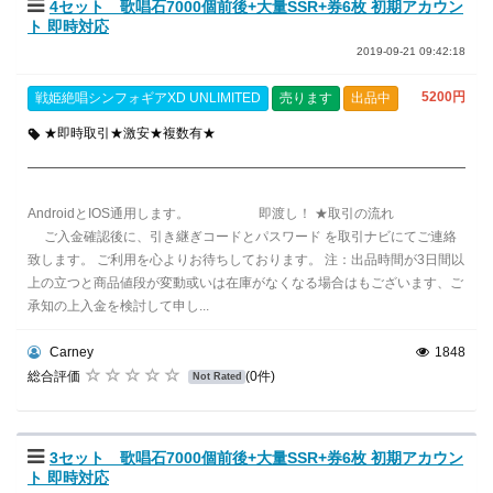
4セット 歌唱石7000個前後+大量SSR+券6枚 初期アカウン
ト 即時対応
2019-09-21 09:42:18
5200円
戦姫絶唱シンフォギアXD UNLIMITED
売ります
出品中
★即時取引★激安★複数有★
AndroidとIOS通用します。 即渡し！ ★取引の流れ
ご入金確認後に、引き継ぎコードとパスワード を取引ナビにてご連絡
致します。 ご利用を心よりお待ちしております。 注：出品時間が3日間以
上の立つと商品値段が変動或いは在庫がなくなる場合はもございます、ご
承知の上入金を検討して申し...
Carney
1848
総合評価
(0件)
Not Rated
3セット 歌唱石7000個前後+大量SSR+券6枚 初期アカウン
ト 即時対応