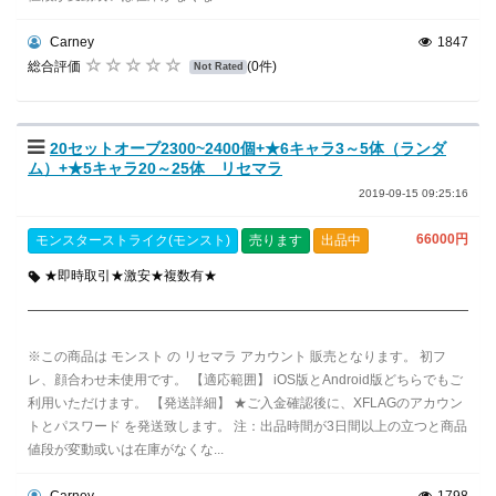
Carney
1847
総合評価
(0件)
Not Rated
20セットオーブ2300~2400個+★6キャラ3～5体（ランダ
ム）+★5キャラ20～25体 リセマラ
2019-09-15 09:25:16
66000円
モンスターストライク(モンスト)
売ります
出品中
★即時取引★激安★複数有★
※この商品は モンスト の リセマラ アカウント 販売となります。 初フ
レ、顔合わせ未使用です。 【適応範囲】 iOS版とAndroid版どちらでもご
利用いただけます。 【発送詳細】 ★ご入金確認後に、XFLAGのアカウン
トとパスワード を発送致します。 注：出品時間が3日間以上の立つと商品
値段が変動或いは在庫がなくな...