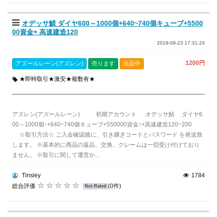
オデッサ鯖 ダイヤ600～1000個+640~740個キューブ+5500
00資金+ 高速建造120
2019-09-23 17:31:24
1200円
アズールレーン(アズレン)
売ります
出品中
★即時取引★激安★複数有★
アズレン(アズールレーン) 初期アカウント オデッサ鯖 ダイヤ6
00～1000個↑+640~740個キューブ+550000資金↑+高速建造120~200
☆取引方法☆ ご入金確認後に、引き継ぎコードとパスワード を発送致
します。 ※基本的に商品の返品、交換、クレームは一切受け付けており
ません。 ※取引に関して運営か...
Tinsley
1784
総合評価
(0件)
Not Rated