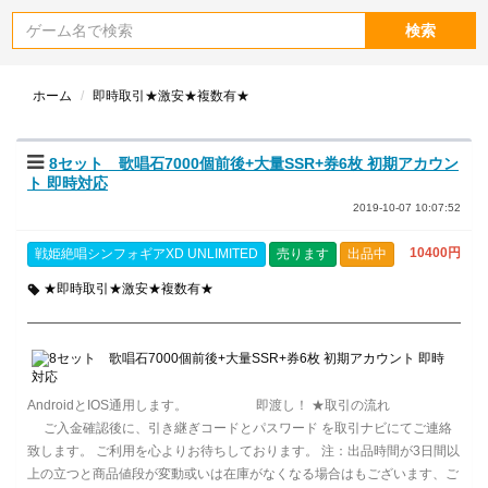
検索
ホーム
即時取引★激安★複数有★
8セット 歌唱石7000個前後+大量SSR+券6枚 初期アカウン
ト 即時対応
2019-10-07 10:07:52
10400円
戦姫絶唱シンフォギアXD UNLIMITED
売ります
出品中
★即時取引★激安★複数有★
AndroidとIOS通用します。 即渡し！ ★取引の流れ
ご入金確認後に、引き継ぎコードとパスワード を取引ナビにてご連絡
致します。 ご利用を心よりお待ちしております。 注：出品時間が3日間以
上の立つと商品値段が変動或いは在庫がなくなる場合はもございます、ご