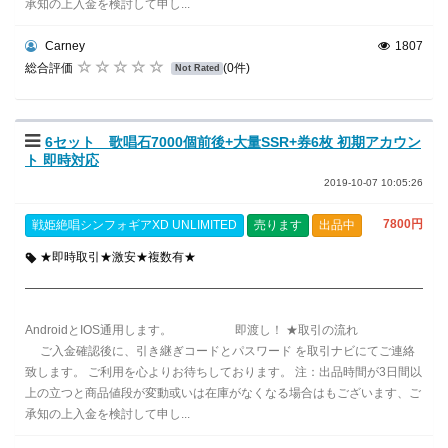
承知の上入金を検討して申し...
Carney
1807
総合評価
(0件)
Not Rated
6セット 歌唱石7000個前後+大量SSR+券6枚 初期アカウン
ト 即時対応
2019-10-07 10:05:26
7800円
戦姫絶唱シンフォギアXD UNLIMITED
売ります
出品中
★即時取引★激安★複数有★
AndroidとIOS通用します。 即渡し！ ★取引の流れ
ご入金確認後に、引き継ぎコードとパスワード を取引ナビにてご連絡
致します。 ご利用を心よりお待ちしております。 注：出品時間が3日間以
上の立つと商品値段が変動或いは在庫がなくなる場合はもございます、ご
承知の上入金を検討して申し...