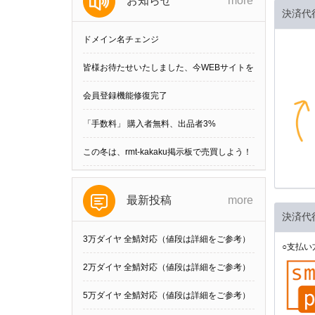
お知らせ
more
決済代
ドメイン名チェンジ
皆様お待たせいたしました、今WEBサイトを
刷新しました。
会員登録機能修復完了
「手数料」 購入者無料、出品者3%
この冬は、rmt-kakaku掲示板で売買しよう！
最新投稿
more
決済代
3万ダイヤ 全鯖対応（値段は詳細をご参考）
○支払い
他の数可
2万ダイヤ 全鯖対応（値段は詳細をご参考）
他の数可
5万ダイヤ 全鯖対応（値段は詳細をご参考）