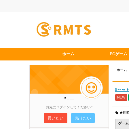
ホーム
PCゲーム
ホーム
5セット
NEW
¥ _.__
お先にログインしてください~
★即
買いたい
売りたい
ゲーム