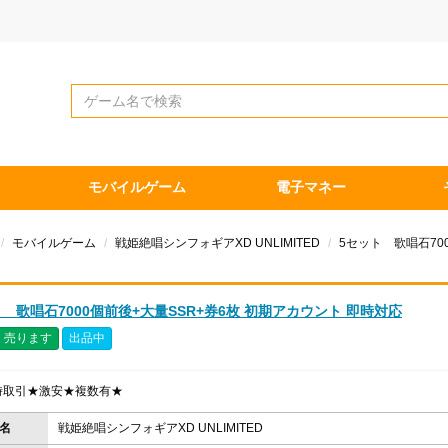
モバイルゲーム
電子マネー
モバイルゲーム
戦姫絶唱シンフォギアXD UNLIMITED
5セット 歌唱石70
 歌唱石7000個前後+大量SSR+券6枚 初期アカウント 即時対応
売ります
出品中
時取引★激安★複数有★
名
戦姫絶唱シンフォギアXD UNLIMITED