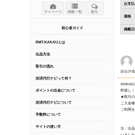
お支払
マイページ
掲載一覧
取引
価格
初心者ガイド
掲載日
RMT-KAKAUとは
出品方法
取引の流れ
総合評
決済代行ナビって何？
And
ポイントの出金について
即渡し！
★取
決済代行ナビについて
ご入金確
ご利用を
手数料について
サイトの使い方
注：出品
いました