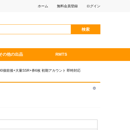
ホーム
無料会員登録
ログイン
検索
その他の出品
RMTS
00個前後+大量SSR+券6枚 初期アカウント 即時対応