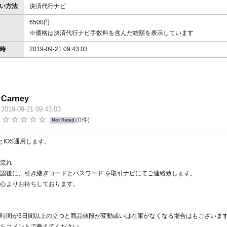
い方法
決済代行ナビ
6500円
※価格は決済代行ナビ手数料を含んだ総額を表示しています
時
2019-09-21 09:43:03
Carney
2019-09-21 09:43:03
価
(0件)
Not Rated
roidとIOS通用します。
引の流れ
認後に、引き継ぎコードとパスワード を取引ナビにてご連絡致します。
心よりお待ちしております。
時間が3日間以上の立つと商品値段が変動或いは在庫がなくなる場合はもございま
らコメントで教えてください。