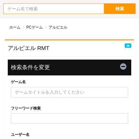
検索
ホーム
PCゲーム
アルピエル
アルピエル RMT
検索条件を変更
ゲーム名
フリーワード検索
ユーザー名