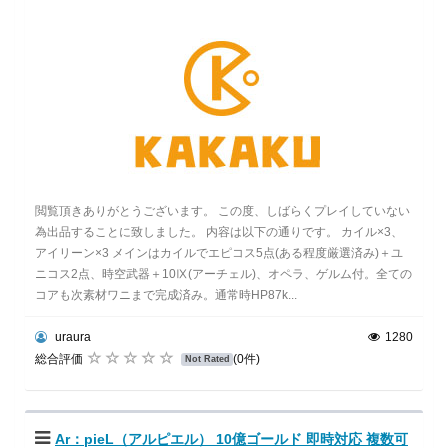
閲覧頂きありがとうございます。 この度、しばらくプレイしていない
為出品することに致しました。 内容は以下の通りです。 カイル×3、
アイリーン×3 メインはカイルでエピコス5点(ある程度厳選済み)＋ユ
ニコス2点、時空武器＋10Ⅸ(アーチェル)、オペラ、ゲルム付。全ての
コアも次素材ワニまで完成済み。通常時HP87k...
uraura
1280
総合評価
(0件)
Not Rated
Ar：pieL（アルピエル） 10億ゴールド 即時対応 複数可