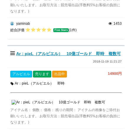
願いいたします。 お取引方法：競売場出品(手数料5%お客様の負担に
なります。)
yaminab
1453
総合評価
(1件)
Five Stars
Ar：pieL（アルピエル） 10億ゴールド 即時 複数可
2018-11-19 11:21:27
14900円
アルピエル
売ります
出品中
Ar：pieL（アルピエル）
即時
アイテム名： 個数： 価格： 残りの期間： アイテムの画像をご添付お
願いいたします。 お取引方法：競売場出品(手数料5%お客様の負担に
なります。)