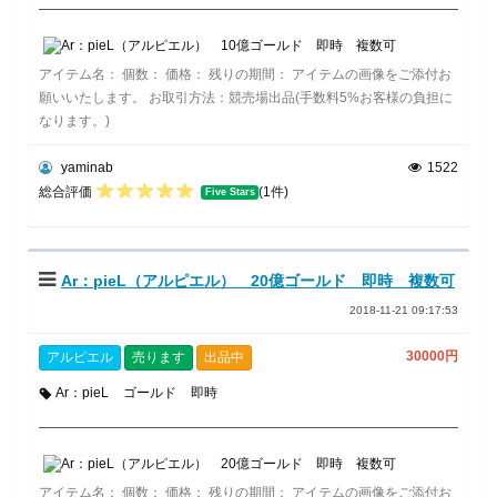
アイテム名： 個数： 価格： 残りの期間： アイテムの画像をご添付お
願いいたします。 お取引方法：競売場出品(手数料5%お客様の負担に
なります。)
yaminab
1522
総合評価
(1件)
Five Stars
Ar：pieL（アルピエル） 20億ゴールド 即時 複数可
2018-11-21 09:17:53
30000円
アルピエル
売ります
出品中
Ar：pieL
ゴールド
即時
アイテム名： 個数： 価格： 残りの期間： アイテムの画像をご添付お