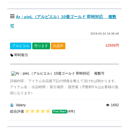
Ar：pieL（アルピエル）10億ゴールド 即時対応 複数
可
2019-04-24 16:38:46
12500円
アルピエル
売ります
出品中
即时取引
詳細内容： アイテム出品後下記の情報を教えて頂ければ助かります。
アイテム名： 出品時間： 取引場所： 競売場（手数料5％はお客様の負
担になります）
Valery
1692
総合評価
(4件)
Five Stars