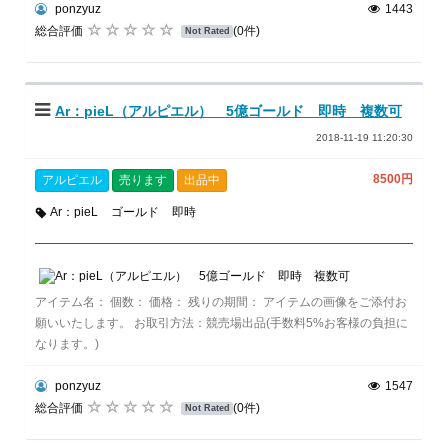
ponzyuz
1443
総合評価
(0件)
Not Rated
Ar：pieL（アルピエル） 5億ゴールド 即時 複数可
2018-11-19 11:20:30
8500円
アルピエル
売ります
出品中
Ar：pieL
ゴールド
即時
アイテム名： 個数： 価格： 残りの期間： アイテムの画像をご添付お
願いいたします。 お取引方法：競売場出品(手数料5%お客様の負担に
なります。)
ponzyuz
1547
総合評価
(0件)
Not Rated