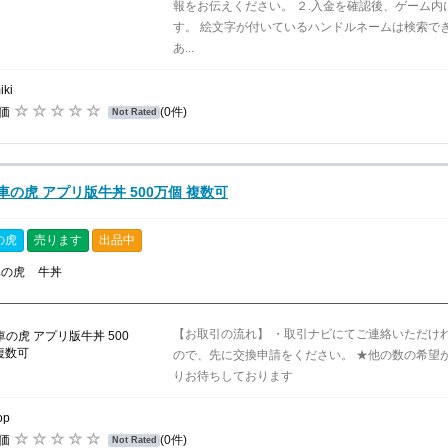
報をお伝えください。 ２.入金を確認後、ゲーム
す。 絵文字が付いているハンドルネームは検索で
あ...
iki
評価
(0件)
Not Rated
車の虎 アプリ版牛丼 500万個 複数可
の虎
売ります
出品中
車の虎
牛丼
【お取引の流れ】 ・取引ナビにてご連絡いただけ
ので、先に交換申請をください。 ★他の数の希望
りお待ちしております
op
評価
(0件)
Not Rated