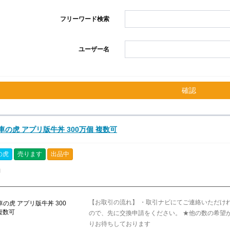
フリーワード検索
ユーザー名
確認
車の虎 アプリ版牛丼 300万個 複数可
の虎
売ります
出品中
納
【お取引の流れ】 ・取引ナビにてご連絡いただけ
ので、先に交換申請をください。 ★他の数の希望
りお待ちしております