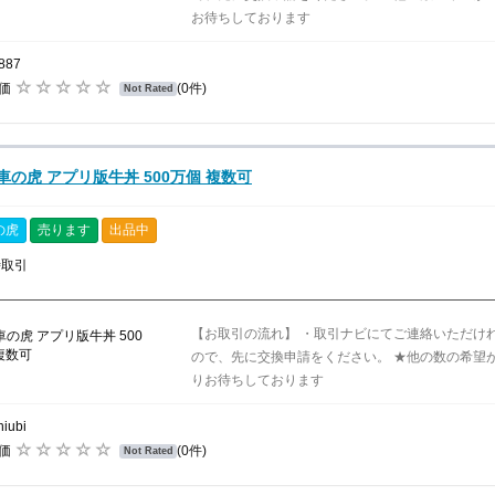
お待ちしております
887
評価
(0件)
Not Rated
車の虎 アプリ版牛丼 500万個 複数可
の虎
売ります
出品中
時取引
【お取引の流れ】 ・取引ナビにてご連絡いただけ
ので、先に交換申請をください。 ★他の数の希望
りお待ちしております
niubi
評価
(0件)
Not Rated