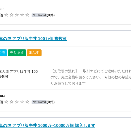
and
評価
(0件)
Not Rated
車の虎 アプリ版牛丼 100万個 複数可
の虎
売ります
出品中
【お取引の流れ】 ・取引ナビにてご連絡いただけ
ので、先に交換申請をください。 ★他の数の希望
りお待ちしております
ura
評価
(0件)
Not Rated
車の虎 アプリ版牛丼 1000万~10000万個 購入します