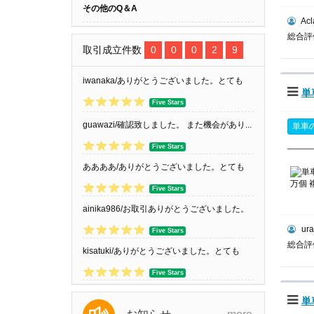
その他のQ＆A
Acl
総合
取引成立件数
0
0
0
2
9
iwanaka/ありがとうございました。とても
単
良...
Five Stars
guawazi/確認致しました。 また機会があり...
単車
Five Stars
ああああ/ありがとうございました。とても
良...
Five Stars
ainika986/お取引ありがとうございました。
ura
Five Stars
総合
kisatuki/ありがとうございました。とても
良...
Five Stars
単