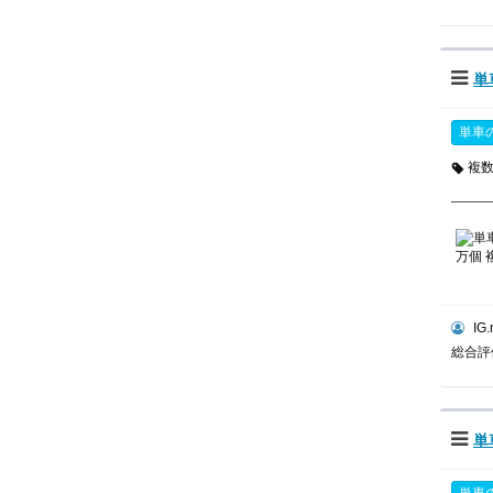
単
単車
複
IG.
総合
単