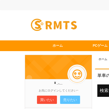
ホーム
PCゲーム
ホーム
単車の
¥ _.__
検索
お先にログインしてください~
買いたい
売りたい