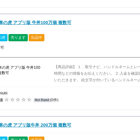
車の虎 アプリ版 牛丼100万個 複数可
の虎
売ります
出品中
数可
【商品詳細】 １．取引ナビ、ハンドルネームとレ
時間などの情報をお伝えください。 ２.入金を確
いただきます。 絵文字が付いているハンドルネーム
niubi
評価
(0件)
Not Rated
車の虎 アプリ版牛丼 200万個 複数可