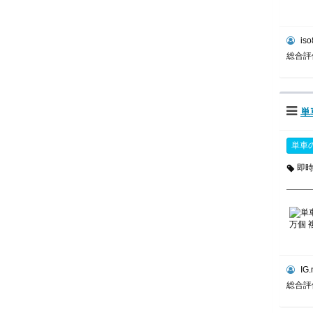
iso
総合
単
単車
即
IG.
総合