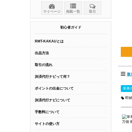
マイページ
掲載一覧
取引
初心者ガイド
RMT-KAKAUとは
出品方法
取引の流れ
単
決済代行ナビって何？
ポイントの出金について
単車
即
決済代行ナビについて
手数料について
サイトの使い方