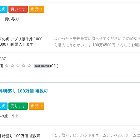
の虎
買います
出品中
丼
買い取り
よかったら牛丼を買い取らせてください この値な
ら購入にうかがいます 100万4500円 よろしく
887
評価
(0件)
Not Rated
丼特盛り 100万個 複数可
の虎
売ります
出品中
車の虎
牛丼
１．取引ナビ、ハンドルネームとレベル、チームに