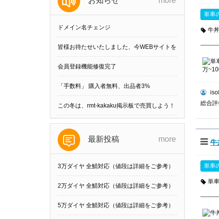
お知らせ
more
単車
ドメイン名チェンジ
牛
皆様お待たせいたしました、今WEBサイトを
刷新しました。
会員登録機能修復完了
「手数料」 購入者無料、出品者3%
iso
総合
この冬は、rmt-kakaku掲示板で売買しよう！
最新投稿
more
牛
単車
3万ダイヤ 全鯖対応（値段は詳細をご参考）
単
他の数可
2万ダイヤ 全鯖対応（値段は詳細をご参考）
他の数可
5万ダイヤ 全鯖対応（値段は詳細をご参考）