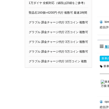
他の数可
1万ダイヤ 全鯖対応（値段は詳細をご参考）
他の数可
聖晶石160個=4200円 代行 複数可 最速1時間
kim
以内完了
グラブル 課金チャージ代行 3万コイン 複数可
総合
グラブル 課金チャージ代行 2万コイン 複数可
グラブル 課金チャージ代行 3万コイン 複数可
単
グラブル 課金チャージ代行 5万コイン 複数可
単車
グラブル 課金チャージ代行 10万コイン 複数
単
可
op
総合