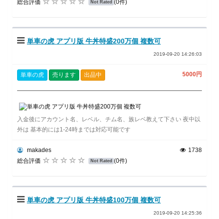
総合評価
(0件)
Not Rated
単車の虎 アプリ版 牛丼特盛200万個 複数可
2019-09-20 14:26:03
5000円
単車の虎
売ります
出品中
入金後にアカウント名、レベル、チム名、族レベ教えて下さい 夜中以
外は 基本的には1-24時までは対応可能です
makades
1738
総合評価
(0件)
Not Rated
単車の虎 アプリ版 牛丼特盛100万個 複数可
2019-09-20 14:25:36