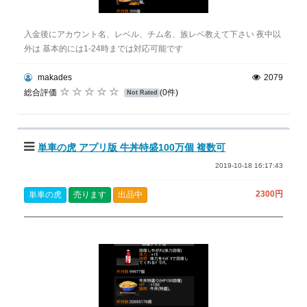
入金後にアカウント名、レベル、チム名、族レベ教えて下さい 夜中以
外は 基本的には1-24時までは対応可能です
makades
2079
総合評価
(0件)
Not Rated
単車の虎 アプリ版 牛丼特盛100万個 複数可
2019-10-18 16:17:43
2300円
単車の虎
売ります
出品中