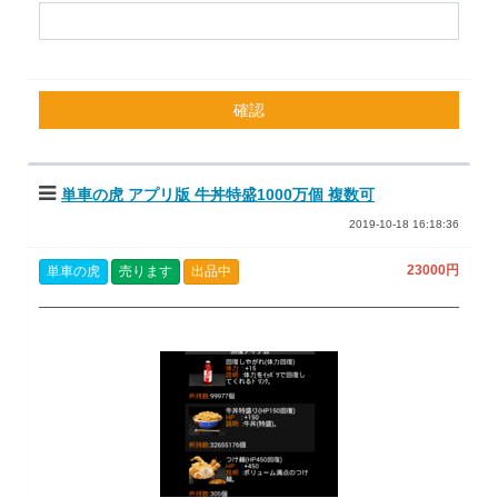
確認
単車の虎 アプリ版 牛丼特盛1000万個 複数可
2019-10-18 16:18:36
23000円
単車の虎
売ります
出品中