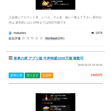
入金後にアカウント名、レベル、チム名、族レベ教えて下さい 夜中以
外は 基本的には1-24時までは対応可能です
makades
1978
総合評価
(0件)
Not Rated
単車の虎 アプリ版 牛丼特盛1000万個 複数可
2019-10-15 14:19:16
24000円
単車の虎
売ります
出品中