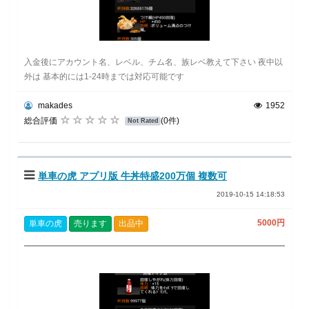
入金後にアカウント名、レベル、チム名、族レベ教えて下さい 夜中以
外は 基本的には1-24時までは対応可能です
makades
1952
総合評価
(0件)
Not Rated
単車の虎 アプリ版 牛丼特盛200万個 複数可
2019-10-15 14:18:53
5000円
単車の虎
売ります
出品中