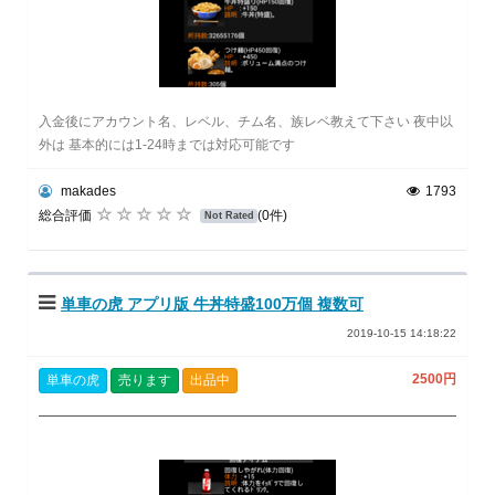
入金後にアカウント名、レベル、チム名、族レベ教えて下さい 夜中以
外は 基本的には1-24時までは対応可能です
makades
1793
総合評価
(0件)
Not Rated
単車の虎 アプリ版 牛丼特盛100万個 複数可
2019-10-15 14:18:22
2500円
単車の虎
売ります
出品中