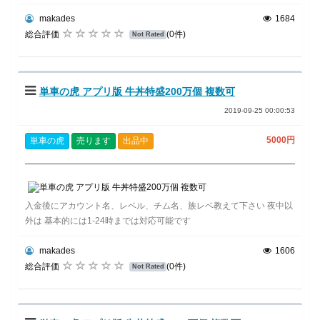
makades
1684
総合評価
(0件)
Not Rated
単車の虎 アプリ版 牛丼特盛200万個 複数可
2019-09-25 00:00:53
5000円
単車の虎
売ります
出品中
入金後にアカウント名、レベル、チム名、族レベ教えて下さい 夜中以
外は 基本的には1-24時までは対応可能です
makades
1606
総合評価
(0件)
Not Rated