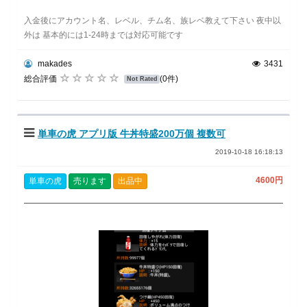
入金後にアカウント名、レベル、チム名、族レベ教えて下さい 夜中以
外は 基本的には1-24時までは対応可能です
makades
3431
総合評価
(0件)
Not Rated
単車の虎 アプリ版 牛丼特盛200万個 複数可
2019-10-18 16:18:13
4600円
単車の虎
売ります
出品中