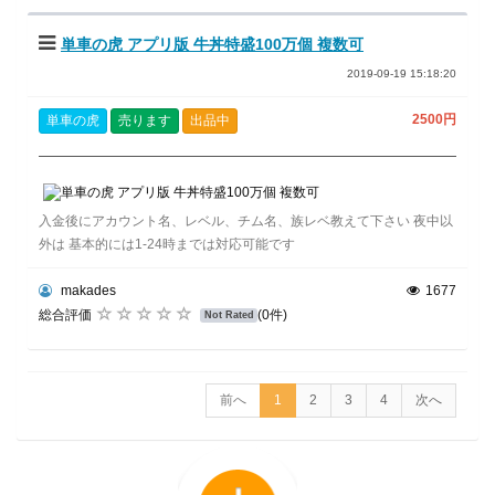
単車の虎 アプリ版 牛丼特盛100万個 複数可
2019-09-19 15:18:20
2500円
単車の虎
売ります
出品中
入金後にアカウント名、レベル、チム名、族レベ教えて下さい 夜中以
外は 基本的には1-24時までは対応可能です
makades
1677
総合評価
(0件)
Not Rated
前へ
1
2
3
4
次へ