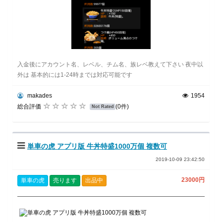
入金後にアカウント名、レベル、チム名、族レベ教えて下さい 夜中以
外は 基本的には1-24時までは対応可能です
makades
1954
総合評価
(0件)
Not Rated
単車の虎 アプリ版 牛丼特盛1000万個 複数可
2019-10-09 23:42:50
23000円
単車の虎
売ります
出品中