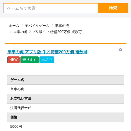
検索
ホーム
モバイルゲーム
単車の虎
単車の虎 アプリ版 牛丼特盛200万個 複数可
単車の虎 アプリ版 牛丼特盛200万個 複数可
NEW
売ります
出品中
ゲーム名
単車の虎
お支払い方法
決済代行ナビ
価格
5000円