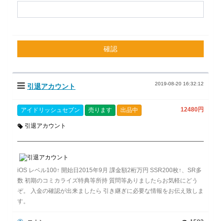
確認
2019-08-20 16:32:12
引退アカウント
12480円
アイドリッシュセブン
売ります
出品中
引退アカウント
iOS レベル100↑ 開始日2015年9月 課金額2桁万円 SSR200枚↑、SR多
数 初期のコミカライズ特典等所持 質問等ありましたらお気軽にどう
ぞ。 入金の確認が出来ましたら 引き継ぎに必要な情報をお伝え致しま
す。