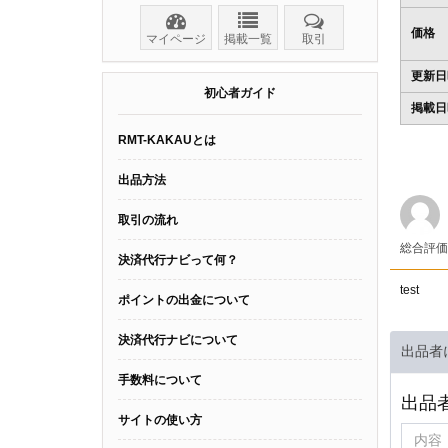
価格
マイページ
掲載一覧
取引
更新日
初心者ガイド
掲載日
RMT-KAKAUとは
出品方法
取引の流れ
総合評
決済代行ナビって何？
test
ポイントの出金について
決済代行ナビについて
出品者
手数料について
出品
サイトの使い方