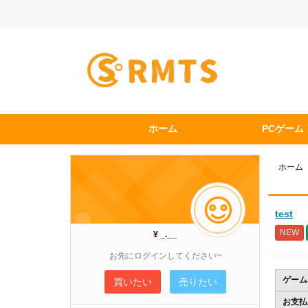
ホーム
PCゲーム
ホーム
test
NEW
¥ _.__
お先にログインしてください~
ゲーム
買いたい
売りたい
お支払