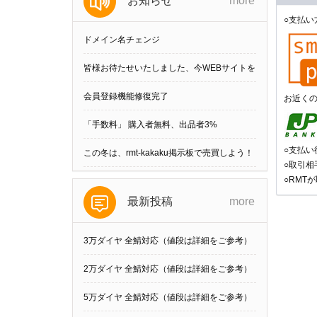
お知らせ
more
○支払い
ドメイン名チェンジ
皆様お待たせいたしました、今WEBサイトを
刷新しました。
会員登録機能修復完了
お近く
「手数料」 購入者無料、出品者3%
○支払
この冬は、rmt-kakaku掲示板で売買しよう！
○取引
○RMT
最新投稿
more
3万ダイヤ 全鯖対応（値段は詳細をご参考）
他の数可
2万ダイヤ 全鯖対応（値段は詳細をご参考）
他の数可
5万ダイヤ 全鯖対応（値段は詳細をご参考）