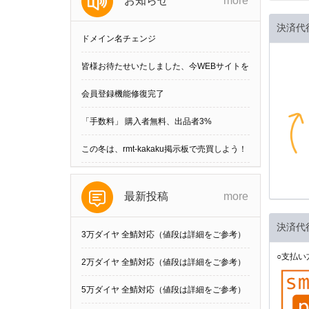
お知らせ
more
決済代
ドメイン名チェンジ
皆様お待たせいたしました、今WEBサイトを
刷新しました。
会員登録機能修復完了
「手数料」 購入者無料、出品者3%
この冬は、rmt-kakaku掲示板で売買しよう！
最新投稿
more
決済代
3万ダイヤ 全鯖対応（値段は詳細をご参考）
○支払い
他の数可
2万ダイヤ 全鯖対応（値段は詳細をご参考）
他の数可
5万ダイヤ 全鯖対応（値段は詳細をご参考）