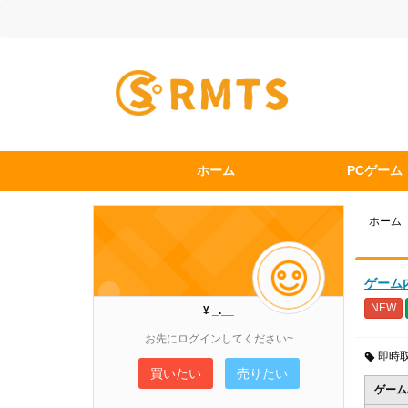
ホーム
PCゲーム
ホーム
ゲーム
NEW
¥ _.__
お先にログインしてください~
即時
買いたい
売りたい
ゲーム