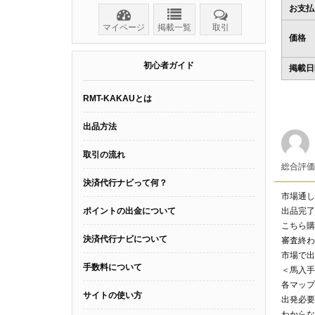
お支払
マイページ
掲載一覧
取引
価格
初心者ガイド
掲載日
RMT-KAKAUとは
出品方法
取引の流れ
総合評
決済代行ナビって何？
市場通し
ポイントの出金について
出品完了
こちら購
決済代行ナビについて
審査終わ
市場で出
手数料について
＜馬入手
各マップ
サイトの使い方
出発必要
わからな