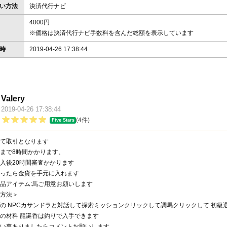
い方法
決済代行ナビ
4000円
※価格は決済代行ナビ手数料を含んだ総額を表示しています
時
2019-04-26 17:38:44
Valery
2019-04-26 17:38:44
価
(4件)
Five Stars
て取引となります
まで8時間かかります、
入後20時間審査かかります
ったら金貨を手元に入れます
品アイテム:馬ご用意お願いします
方法＞
の NPCカサンドラと対話して探索ミッションクリックして調馬クリックして 初級
の材料 龍涎香は釣りで入手できます
い事ありましたらコメントお願いします