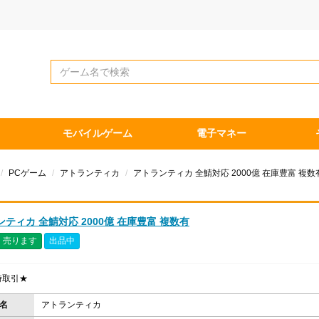
モバイルゲーム
電子マネー
PCゲーム
アトランティカ
アトランティカ 全鯖対応 2000億 在庫豊富 複数
ティカ 全鯖対応 2000億 在庫豊富 複数有
売ります
出品中
時取引★
名
アトランティカ