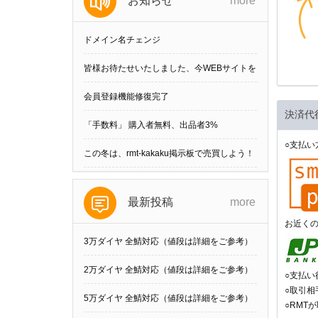
お知らせ
more
ドメイン名チェンジ
皆様お待たせいたしました、今WEBサイトを
刷新しました。
会員登録機能修復完了
決済代
「手数料」 購入者無料、出品者3%
○支払い
この冬は、rmt-kakaku掲示板で売買しよう！
最新投稿
more
お近く
3万ダイヤ 全鯖対応（値段は詳細をご参考）
他の数可
2万ダイヤ 全鯖対応（値段は詳細をご参考）
○支払
○取引
他の数可
5万ダイヤ 全鯖対応（値段は詳細をご参考）
○RMT