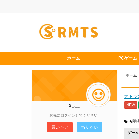
ホーム
PCゲーム
ホーム
アトラン
NEW
¥ _.__
お先にログインしてください~
★即
買いたい
売りたい
ゲーム